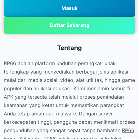
Masuk
Daftar Sekarang
Tentang
RP66 adalah platform unduhan perangkat lunak
terlengkap yang menyediakan berbagai jenis aplikasi
mulai dari media sosial, video, alat utilitas, hingga game
populer dan aplikasi edukasi. Kami menjamin semua file
APK yang tersedia telah melalui proses pemindaian
keamanan yang ketat untuk memastikan perangkat
Anda tetap aman dari malware. Dengan server
berkecepatan tinggi, pengguna dapat menikmati proses
pengunduhan yang sangat cepat tanpa hambatan
RP66
login
.. Selain itu, RP66 selalu memperbarui koleksi