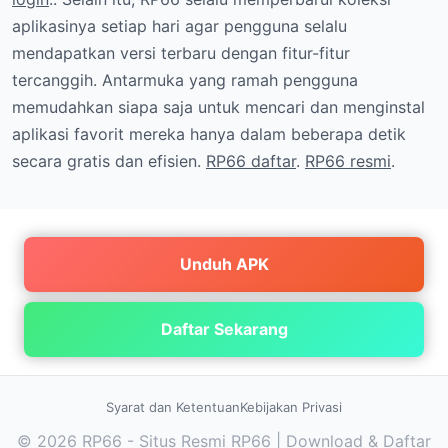
aplikasinya setiap hari agar pengguna selalu
mendapatkan versi terbaru dengan fitur-fitur
tercanggih. Antarmuka yang ramah pengguna
memudahkan siapa saja untuk mencari dan menginstal
aplikasi favorit mereka hanya dalam beberapa detik
secara gratis dan efisien.
RP66 daftar
.
RP66 resmi
.
Unduh APK
Daftar Sekarang
Syarat dan Ketentuan
Kebijakan Privasi
© 2026 RP66 - Situs Resmi RP66 | Download & Daftar