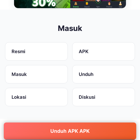
Masuk
Resmi
APK
Masuk
Unduh
Lokasi
Diskusi
Unduh APK APK