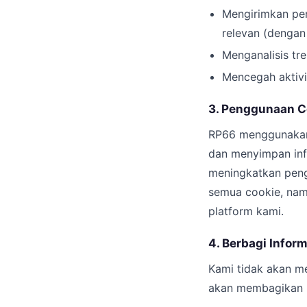
Mengirimkan pem
relevan (dengan
Menganalisis tr
Mencegah aktivi
3. Penggunaan C
RP66 menggunakan 
dan menyimpan inf
meningkatkan pen
semua cookie, namu
platform kami.
4. Berbagi Infor
Kami tidak akan m
akan membagikan in