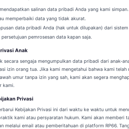
endapatkan salinan data pribadi Anda yang kami simpan.
u memperbaiki data yang tidak akurat.
usan data pribadi Anda (hak untuk dilupakan) dari sistem
 persetujuan pemrosesan data kapan saja.
Privasi Anak
k secara sengaja mengumpulkan data pribadi dari anak-ana
kasi izin orang tua. Jika kami mengetahui bahwa kami tel
bawah umur tanpa izin yang sah, kami akan segera menghap
r kami.
ijakan Privasi
barui Kebijakan Privasi ini dari waktu ke waktu untuk me
raktik kami atau persyaratan hukum. Kami akan memberi t
an melalui email atau pemberitahuan di platform RP66. Ta