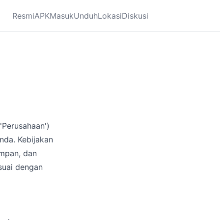
Resmi
APK
Masuk
Unduh
Lokasi
Diskusi
 'Perusahaan')
nda. Kebijakan
mpan, dan
suai dengan