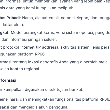
 informasi untuk memberikan layanan yang lebih baik ke
nis data yang kami kumpulkan meliputi:
tas Pribadi:
Nama, alamat email, nomor telepon, dan tangga
ndaftar akun.
gkat:
Model perangkat keras, versi sistem operasi, pengide
 dan informasi jaringan seluler.
 protokol internet (IP address), aktivitas sistem, jenis pe
ggunakan platform RP66.
ormasi tentang lokasi geografis Anda yang diperoleh melal
uaian konten regional.
nformasi
i kumpulkan digunakan untuk tujuan berikut:
melihara, dan meningkatkan fungsionalitas platform RP66.
saksi dan mengelola akun pengguna.