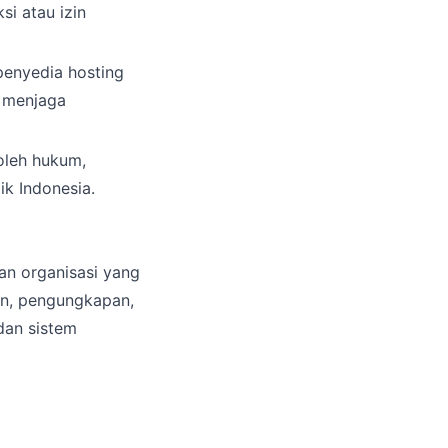
i atau izin
penyedia hosting
n menjaga
oleh hukum,
ik Indonesia.
an organisasi yang
an, pengungkapan,
dan sistem