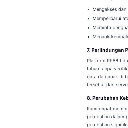
Mengakses dan m
Memperbarui ata
Meminta penghap
Menarik kembali
7. Perlindungan 
Platform RP66 tida
tahun tanpa verifi
data dari anak di 
tersebut dari serve
8. Perubahan Keb
Kami dapat memper
perubahan dalam p
perubahan signifik