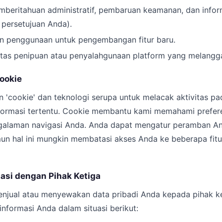
beritahuan administratif, pembaruan keamanan, dan info
 persetujuan Anda).
en penggunaan untuk pengembangan fitur baru.
tas penipuan atau penyalahgunaan platform yang melangg
ookie
'cookie' dan teknologi serupa untuk melacak aktivitas pa
ormasi tertentu. Cookie membantu kami memahami prefer
galaman navigasi Anda. Anda dapat mengatur peramban A
n hal ini mungkin membatasi akses Anda ke beberapa fitur
masi dengan Pihak Ketiga
enjual atau menyewakan data pribadi Anda kepada pihak k
formasi Anda dalam situasi berikut: