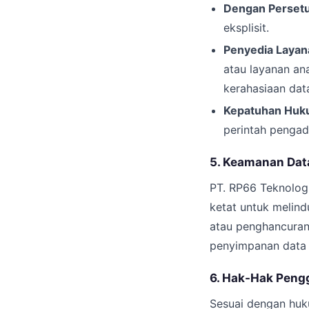
Dengan Persetu
eksplisit.
Penyedia Layan
atau layanan an
kerahasiaan dat
Kepatuhan Huk
perintah pengadi
5. Keamanan Dat
PT. RP66 Teknolog
ketat untuk melind
atau penghancuran
penyimpanan data 
6. Hak-Hak Peng
Sesuai dengan huku